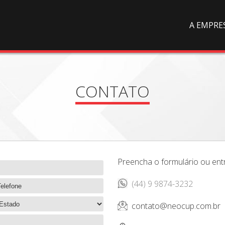
A EMPRE
CONTATO
Preencha o formulário ou en
(44) 9 9874-3232
contato@neocup.com.br